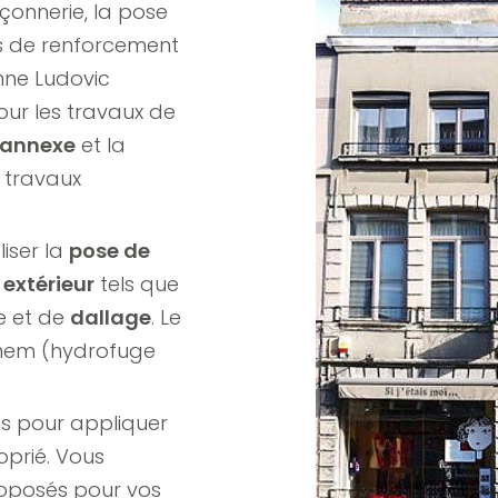
çonnerie, la pose
ts de renforcement
nne Ludovic
our les travaux de
annexe
et la
s travaux
iser la
pose de
xtérieur
tels que
e et de
dallage
. Le
chem (hydrofuge
quis pour appliquer
prié. Vous
proposés pour vos