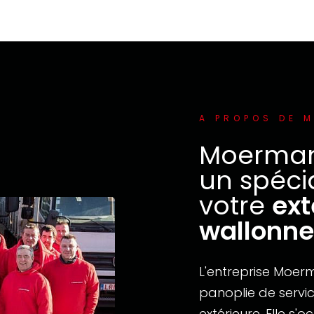
A PROPOS DE 
Moerman
un spéci
votre
ext
wallonne
L'entreprise Moe
panoplie de servic
extérieure. Elle 