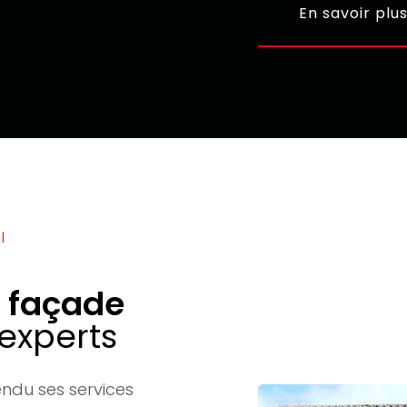
En savoir plu
|
e
façade
experts
endu ses services