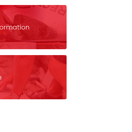
formation
e