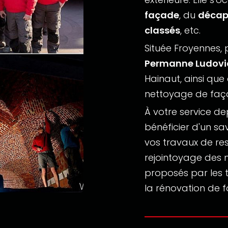
façade
, du
déca
classés
, etc.
Située Froyennes, 
Permanne Ludovi
Hainaut, ainsi que
nettoyage de faç
À votre service de
bénéficier d'un sa
vos travaux de re
rejointoyage des m
proposés par les t
la rénovation de 