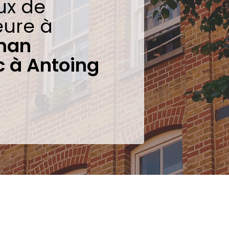
ux de
eure à
man
 à Antoing